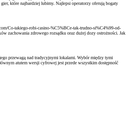
r, które najbardziej lubimy. Najlepsi operatorzy oferują bogaty
ora.com/Co-takiego-robi-casino-%C5%BCe-tak-trudno-si%C4%99-od-
ów zachowania zdrowego rozsądku oraz dużej dozy ostrożności. Jak
i jego przewagą nad tradycyjnymi lokalami. Wybór między tymi
łównym atutem wersji cyfrowej jest przede wszystkim dostępność