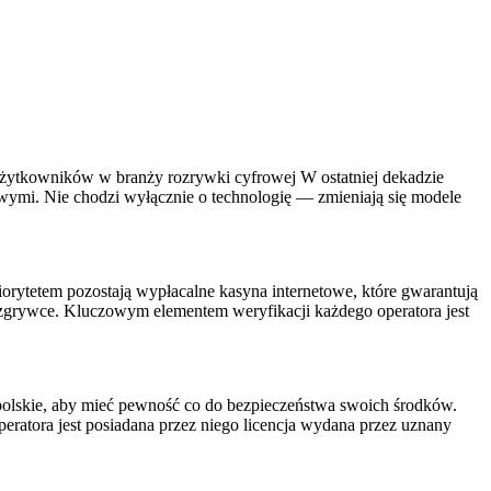
żytkowników w branży rozrywki cyfrowej W ostatniej dekadzie
owymi. Nie chodzi wyłącznie o technologię — zmieniają się modele
ytetem pozostają wypłacalne kasyna internetowe, które gwarantują
ozgrywce. Kluczowym elementem weryfikacji każdego operatora jest
olskie, aby mieć pewność co do bezpieczeństwa swoich środków.
atora jest posiadana przez niego licencja wydana przez uznany