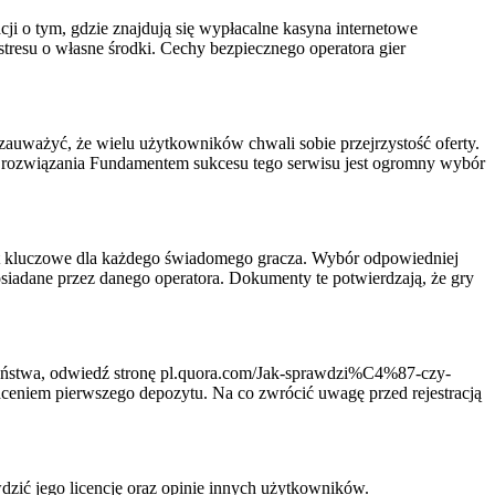
i o tym, gdzie znajdują się wypłacalne kasyna internetowe
resu o własne środki. Cechy bezpiecznego operatora gier
auważyć, że wielu użytkowników chwali sobie przejrzystość oferty.
ne rozwiązania Fundamentem sukcesu tego serwisu jest ogromny wybór
est kluczowe dla każdego świadomego gracza. Wybór odpowiedniej
osiadane przez danego operatora. Dokumenty te potwierdzają, że gry
czeństwa, odwiedź stronę pl.quora.com/Jak-sprawdzi%C4%87-czy-
ceniem pierwszego depozytu. Na co zwrócić uwagę przed rejestracją
dzić jego licencję oraz opinie innych użytkowników.