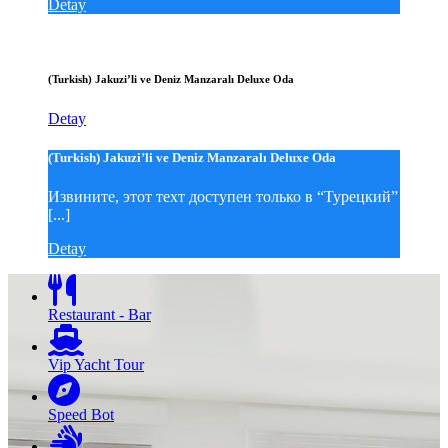
Detay
(Turkish) Jakuzi’li ve Deniz Manzaralı Deluxe Oda
Detay
(Turkish) Jakuzi’li ve Deniz Manzaralı Deluxe Oda
Извините, этот техт доступен только в “Турецкий”
[...]
Detay
Restaurant - Bar
Vip Yacht Tour
Speed Bot