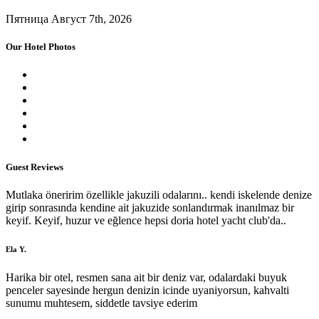
Пятница Август 7th, 2026
Our Hotel Photos
Guest Reviews
Mutlaka öneririm özellikle jakuzili odalarını.. kendi iskelende denize
girip sonrasında kendine ait jakuzide sonlandırmak inanılmaz bir
keyif. Keyif, huzur ve eğlence hepsi doria hotel yacht club'da..
Ela Y.
Harika bir otel, resmen sana ait bir deniz var, odalardaki buyuk
penceler sayesinde hergun denizin icinde uyaniyorsun, kahvalti
sunumu muhtesem, siddetle tavsiye ederim