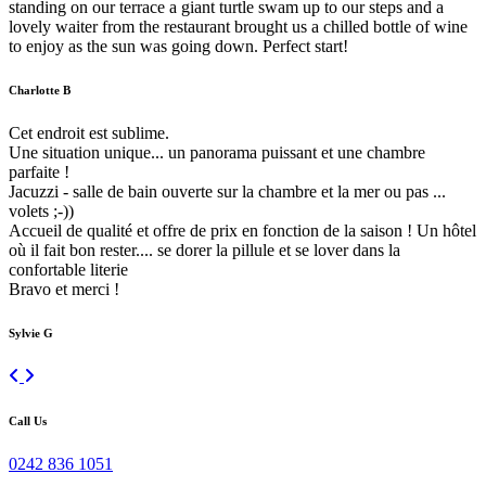
standing on our terrace a giant turtle swam up to our steps and a
lovely waiter from the restaurant brought us a chilled bottle of wine
to enjoy as the sun was going down. Perfect start!
Charlotte B
Cet endroit est sublime.
Une situation unique... un panorama puissant et une chambre
parfaite !
Jacuzzi - salle de bain ouverte sur la chambre et la mer ou pas ...
volets ;-))
Accueil de qualité et offre de prix en fonction de la saison ! Un hôtel
où il fait bon rester.... se dorer la pillule et se lover dans la
confortable literie
Bravo et merci !
Sylvie G
Previous
Next
The art of accurate language transfer depends on clarity, context and
Call Us
reliable resources. Whether you are learning a new language,
checking a phrase, or preparing content for publication, good tools
0242 836 1051
offer nuance, examples and up-to-date usage notes. Users often look