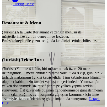
(Turkish) Masaj
Restaurant & Menu
(Turkish) A la Carte Restaurant ve zengin menüsü ile
müşterilerimize ayrı bir deneyim ve lezzetler.
Enfes kokteyller'ile yazın sıcağında kendinizi serinletebilirsiniz.
(Turkish) Tekne Turu
(Turkish) Yatımız 4 kabin, biri master olmak üzere 20 metre
uzunluğunda, 5 metre enindedir. Mavi yolculukta 8 kişi, günübirlik
turlarda maksimum 12 kişi kapasitelidir. Tüm kabinlerimiz klimalı
olup her kabinimizin tuvalet ve duşları içerisindedir. Yatımızın full
yelken donanımıyla siz misafirlerimize yelken yapma zevkini
sunuyoruz. Üst güvertede bulunan minderlerimizde güneşlenmenin
tadını çıkaracağınız, aynı zamanda güneşten korunmak için tente
sistemiyle siz misafirlerimize gölge imkanı da sunuyoruz.
Detaylı
Bilgi