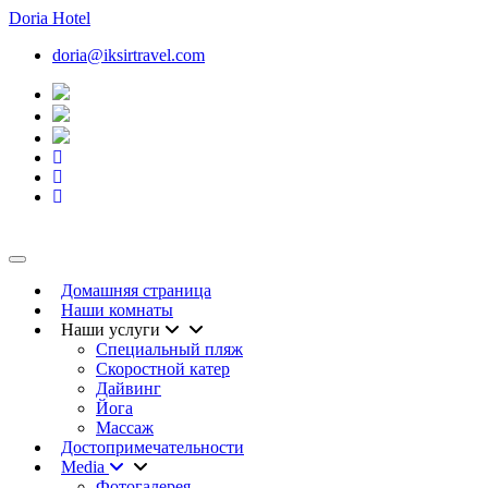
Doria
Hotel
doria@iksirtravel.com
Toggle navigation
Домашняя страница
Наши комнаты
Наши услуги
Специальный пляж
Скоростной катер
Дайвинг
Йога
Массаж
Достопримечательности
Media
Фотогалерея