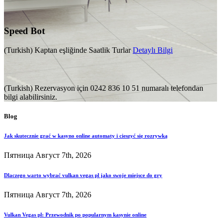
Speed Bot
(Turkish) Kaptan eşliğinde Saatlik Turlar
Detaylı Bilgi
(Turkish) Rezervasyon için 0242 836 10 51 numaralı telefondan
bilgi alabilirsiniz.
Blog
Jak skutecznie grać w kasyno online automaty i cieszyć się rozrywką
Пятница Август 7th, 2026
Dlaczego warto wybrać vulkan vegas pl jako swoje miejsce do gry
Пятница Август 7th, 2026
Vulkan Vegas pl: Przewodnik po popularnym kasynie online