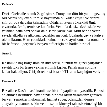
Kezban K
Doria Otele aile olarak 2. gelişimiz. Dunyanın dört bir yanını gezmiş
biri olarak söyleyebilirim ki hayatımda bu kadar keyifli ve denize
sıfır bir oda da daha kalmadım. Odaların tavan yüksekliği 8mt.
civarında, ferah, temiz ve konforlu. Veranda da size özel iskele ve
yataklar, hatta bazi odalar da dısarda jakuzi var. Mini bar da yeterli
sayida alkollü ve alkolsüz içecekler mevcut. Odalarda çay ve kahve
otelin ikramı. Hem çocuklarla kalınabilecek, ayni zamanda romantik
bir haftasonu geçirmek isteyen çiftler için de harika bir otel.
Ömür B.
Kesinlikle kaş bölgesinin en lüks tesisi, huzurlu ve güzel çalışanlar
saygılı lüks bir tesise yakışır egitimli kişiler. Pahalı ama sonuna
kadar hak ediyor. Giriş ücreti kişi başı 40 TL ama karşılığını veriyor.
Ramazan T.
Biz ailece Kas’ta nasil inanilmaz bir tatil yapilir onu yasadik. Burasi
anlatilmaz kesinlikle hayatinizda bir defa olsun yasamaniz gereken
bir yer. Yemekler mükemmel, hizmet super, odanizdan denize
atlayabiliyorsunuz, sakin ve kimsenin kimseyi rahatsiz etmedigi bir