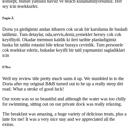
konsept, bunun yanisira havuz ve beach kullanabiliyorsunuz. Her
sey icin tesekkurler.
Engin Z.
Doria ya girdigimiz andan itibaren cok sıcak bir karsilama ile basladi
tatilimiz. Tum detaylar, oda,servis,deniz,yemekler hersey cok cok
keyifliydi. Okadar memnun kaldik ki ileri tarihte planladigimiz
baska bir tatilin rotasini bile tekrar buraya cevirdik. Tum personele
cok tesekkur ederiz, bukadar keyifli bir tatil yapmamizi sagladiklari
icin
E78ce
Well my review title pretty much sums it up. We stumbled in to the
Doria after my original B&B turned out to be up a really steep dirt
road. What a stroke of good luck!
Our room was so so beautiful and although the water was too chilly
for swimming, sitting out on our private dock was really relaxing.
The breakfast was amazing, a huge variety of delicious treats, plus a
latte for me! It was a very nice stay and we appreciated all the
extras.